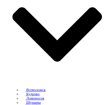
Всеволожск
Кудрово
Ломоносов
Шушары