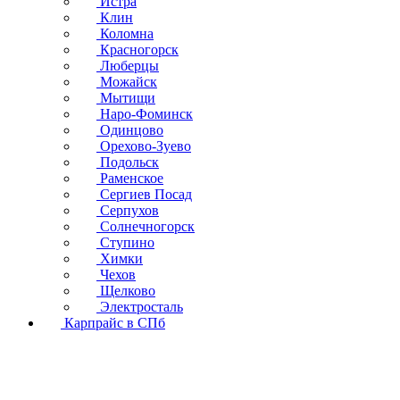
Истра
Клин
Коломна
Красногорск
Люберцы
Можайск
Мытищи
Наро-Фоминск
Одинцово
Орехово-Зуево
Подольск
Раменское
Сергиев Посад
Серпухов
Солнечногорск
Ступино
Химки
Чехов
Щелково
Электросталь
Карпрайс в СПб