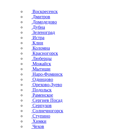
Воскресенск
Дмитров
Домодедово
Дубна
Зеленоград
Истра
Клин
Коломна
Красногорск
Люберцы
Можайск
Мытищи
Наро-Фоминск
Одинцово
Орехово-Зуево
Подольск
Раменское
Сергиев Посад
Серпухов
Солнечногорск
Ступино
Химки
Чехов