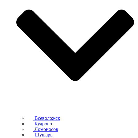
Всеволожск
Кудрово
Ломоносов
Шушары