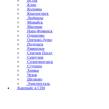
Истра
Клин
Коломна
Красногорск
Люберцы
Можайск
Мытищи
Наро-Фоминск
Одинцово
Орехово-Зуево
Подольск
Раменское
Сергиев Посад
Серпухов
Солнечногорск
Ступино
Химки
Чехов
Щелково
Электросталь
Карпрайс в СПб