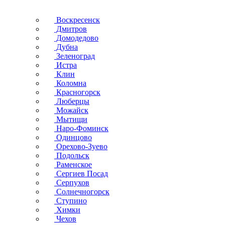
Воскресенск
Дмитров
Домодедово
Дубна
Зеленоград
Истра
Клин
Коломна
Красногорск
Люберцы
Можайск
Мытищи
Наро-Фоминск
Одинцово
Орехово-Зуево
Подольск
Раменское
Сергиев Посад
Серпухов
Солнечногорск
Ступино
Химки
Чехов