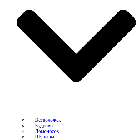
Всеволожск
Кудрово
Ломоносов
Шушары