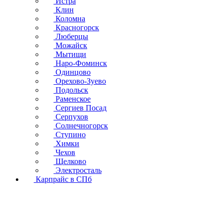
Истра
Клин
Коломна
Красногорск
Люберцы
Можайск
Мытищи
Наро-Фоминск
Одинцово
Орехово-Зуево
Подольск
Раменское
Сергиев Посад
Серпухов
Солнечногорск
Ступино
Химки
Чехов
Щелково
Электросталь
Карпрайс в СПб