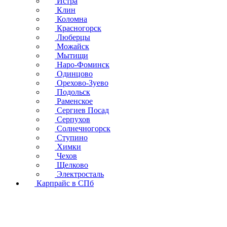
Истра
Клин
Коломна
Красногорск
Люберцы
Можайск
Мытищи
Наро-Фоминск
Одинцово
Орехово-Зуево
Подольск
Раменское
Сергиев Посад
Серпухов
Солнечногорск
Ступино
Химки
Чехов
Щелково
Электросталь
Карпрайс в СПб