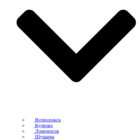
Всеволожск
Кудрово
Ломоносов
Шушары