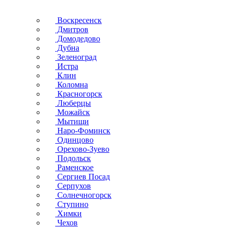
Воскресенск
Дмитров
Домодедово
Дубна
Зеленоград
Истра
Клин
Коломна
Красногорск
Люберцы
Можайск
Мытищи
Наро-Фоминск
Одинцово
Орехово-Зуево
Подольск
Раменское
Сергиев Посад
Серпухов
Солнечногорск
Ступино
Химки
Чехов