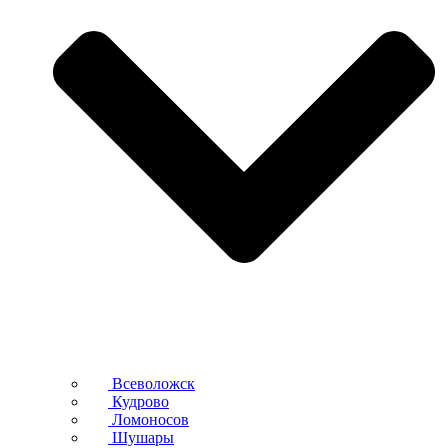
Всеволожск
Кудрово
Ломоносов
Шушары