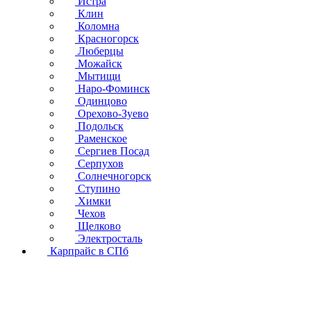
Истра
Клин
Коломна
Красногорск
Люберцы
Можайск
Мытищи
Наро-Фоминск
Одинцово
Орехово-Зуево
Подольск
Раменское
Сергиев Посад
Серпухов
Солнечногорск
Ступино
Химки
Чехов
Щелково
Электросталь
Карпрайс в СПб